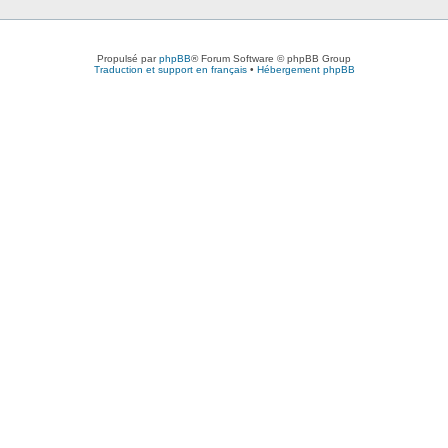
Propulsé par
phpBB
® Forum Software © phpBB Group
Traduction et support en français
•
Hébergement phpBB