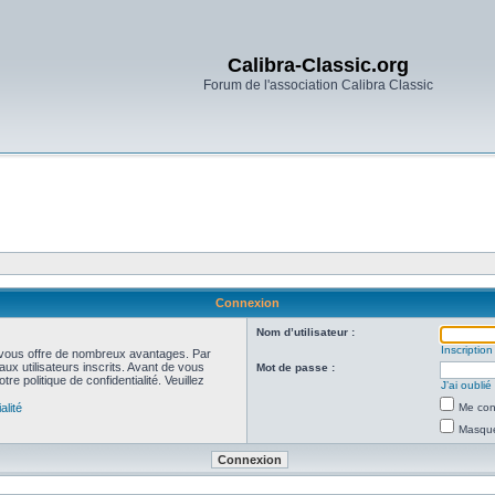
Calibra-Classic.org
Forum de l'association Calibra Classic
Connexion
Nom d’utilisateur :
Inscription
et vous offre de nombreux avantages. Par
ux utilisateurs inscrits. Avant de vous
Mot de passe :
re politique de confidentialité. Veuillez
J’ai oubli
alité
Me con
Masquer