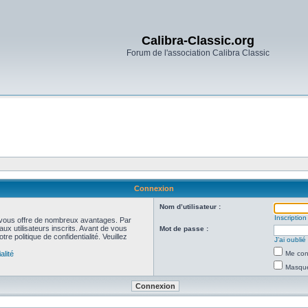
Calibra-Classic.org
Forum de l'association Calibra Classic
Connexion
Nom d’utilisateur :
Inscription
et vous offre de nombreux avantages. Par
ux utilisateurs inscrits. Avant de vous
Mot de passe :
re politique de confidentialité. Veuillez
J’ai oubli
alité
Me con
Masquer