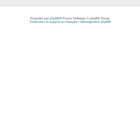
Propulsé par
phpBB
® Forum Software © phpBB Group
Traduction et support en français
•
Hébergement phpBB