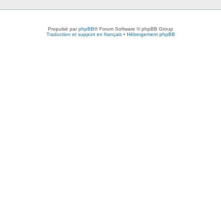
Propulsé par
phpBB
® Forum Software © phpBB Group
Traduction et support en français
•
Hébergement phpBB