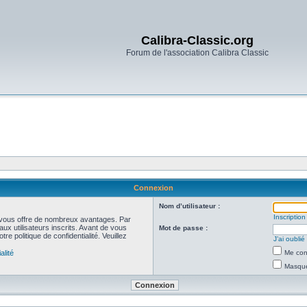
Calibra-Classic.org
Forum de l'association Calibra Classic
Connexion
Nom d’utilisateur :
Inscription
et vous offre de nombreux avantages. Par
ux utilisateurs inscrits. Avant de vous
Mot de passe :
re politique de confidentialité. Veuillez
J’ai oubli
alité
Me con
Masquer