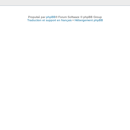
Propulsé par
phpBB
® Forum Software © phpBB Group
Traduction et support en français
•
Hébergement phpBB