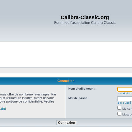
Calibra-Classic.org
Forum de l'association Calibra Classic
Connexion
Nom d’utilisateur :
Inscription
et vous offre de nombreux avantages. Par
ux utilisateurs inscrits. Avant de vous
Mot de passe :
re politique de confidentialité. Veuillez
J’ai oubli
alité
Me con
Masquer