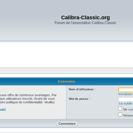
Calibra-Classic.org
Forum de l'association Calibra Classic
Connexion
Nom d’utilisateur :
Inscription
et vous offre de nombreux avantages. Par
ux utilisateurs inscrits. Avant de vous
Mot de passe :
re politique de confidentialité. Veuillez
J’ai oubli
alité
Me con
Masquer