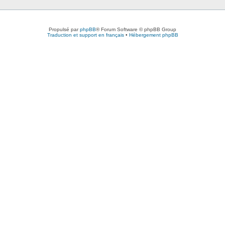
Propulsé par
phpBB
® Forum Software © phpBB Group
Traduction et support en français
•
Hébergement phpBB