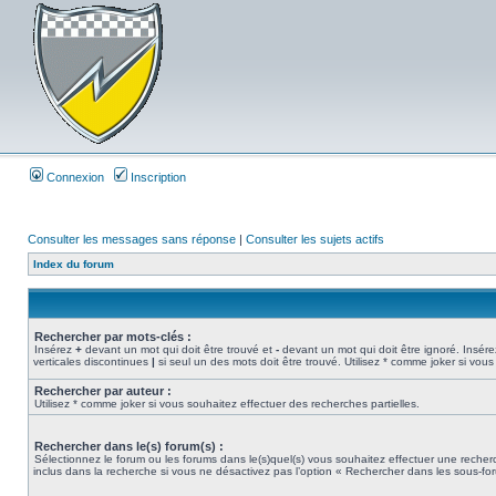
Connexion
Inscription
Consulter les messages sans réponse
|
Consulter les sujets actifs
Index du forum
Rechercher par mots-clés :
Insérez
+
devant un mot qui doit être trouvé et
-
devant un mot qui doit être ignoré. Insére
verticales discontinues
|
si seul un des mots doit être trouvé. Utilisez * comme joker si vous
Rechercher par auteur :
Utilisez * comme joker si vous souhaitez effectuer des recherches partielles.
Rechercher dans le(s) forum(s) :
Sélectionnez le forum ou les forums dans le(s)quel(s) vous souhaitez effectuer une rech
inclus dans la recherche si vous ne désactivez pas l’option « Rechercher dans les sous-fo