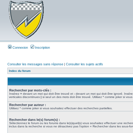
Connexion
Inscription
Consulter les messages sans réponse
|
Consulter les sujets actifs
Index du forum
Rechercher par mots-clés :
Insérez
+
devant un mot qui doit être trouvé et
-
devant un mot qui doit être ignoré. Insére
verticales discontinues
|
si seul un des mots doit être trouvé. Utilisez * comme joker si vous
Rechercher par auteur :
Utilisez * comme joker si vous souhaitez effectuer des recherches partielles.
Rechercher dans le(s) forum(s) :
Sélectionnez le forum ou les forums dans le(s)quel(s) vous souhaitez effectuer une rech
inclus dans la recherche si vous ne désactivez pas l’option « Rechercher dans les sous-fo