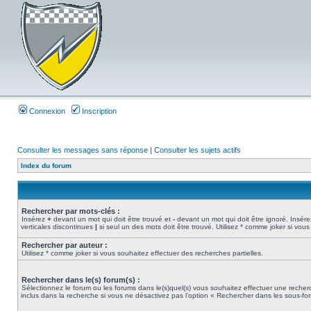
Connexion
Inscription
Consulter les messages sans réponse
|
Consulter les sujets actifs
Index du forum
Rechercher par mots-clés :
Insérez
+
devant un mot qui doit être trouvé et
-
devant un mot qui doit être ignoré. Insére
verticales discontinues
|
si seul un des mots doit être trouvé. Utilisez * comme joker si vous
Rechercher par auteur :
Utilisez * comme joker si vous souhaitez effectuer des recherches partielles.
Rechercher dans le(s) forum(s) :
Sélectionnez le forum ou les forums dans le(s)quel(s) vous souhaitez effectuer une rech
inclus dans la recherche si vous ne désactivez pas l’option « Rechercher dans les sous-fo