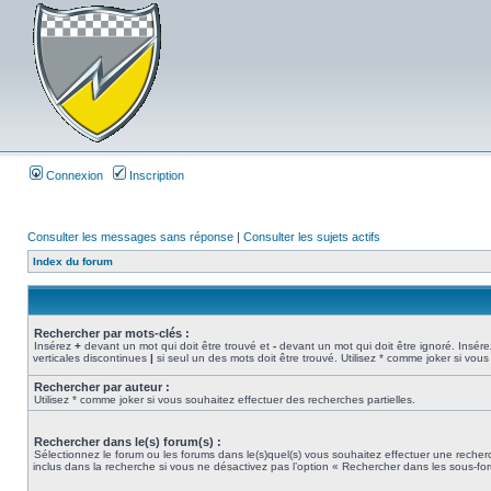
Connexion
Inscription
Consulter les messages sans réponse
|
Consulter les sujets actifs
Index du forum
Rechercher par mots-clés :
Insérez
+
devant un mot qui doit être trouvé et
-
devant un mot qui doit être ignoré. Insére
verticales discontinues
|
si seul un des mots doit être trouvé. Utilisez * comme joker si vous
Rechercher par auteur :
Utilisez * comme joker si vous souhaitez effectuer des recherches partielles.
Rechercher dans le(s) forum(s) :
Sélectionnez le forum ou les forums dans le(s)quel(s) vous souhaitez effectuer une rech
inclus dans la recherche si vous ne désactivez pas l’option « Rechercher dans les sous-fo