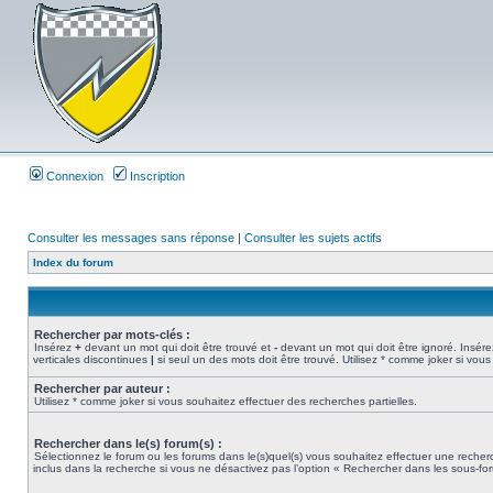
Connexion
Inscription
Consulter les messages sans réponse
|
Consulter les sujets actifs
Index du forum
Rechercher par mots-clés :
Insérez
+
devant un mot qui doit être trouvé et
-
devant un mot qui doit être ignoré. Insére
verticales discontinues
|
si seul un des mots doit être trouvé. Utilisez * comme joker si vous
Rechercher par auteur :
Utilisez * comme joker si vous souhaitez effectuer des recherches partielles.
Rechercher dans le(s) forum(s) :
Sélectionnez le forum ou les forums dans le(s)quel(s) vous souhaitez effectuer une rech
inclus dans la recherche si vous ne désactivez pas l’option « Rechercher dans les sous-fo