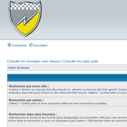
Connexion
Inscription
Consulter les messages sans réponse
|
Consulter les sujets actifs
Index du forum
Rechercher par mots-clés :
Insérez
+
devant un mot qui doit être trouvé et
-
devant un mot qui doit être ignoré. Insére
verticales discontinues
|
si seul un des mots doit être trouvé. Utilisez * comme joker si vous
Rechercher par auteur :
Utilisez * comme joker si vous souhaitez effectuer des recherches partielles.
Rechercher dans le(s) forum(s) :
Sélectionnez le forum ou les forums dans le(s)quel(s) vous souhaitez effectuer une rech
inclus dans la recherche si vous ne désactivez pas l’option « Rechercher dans les sous-fo