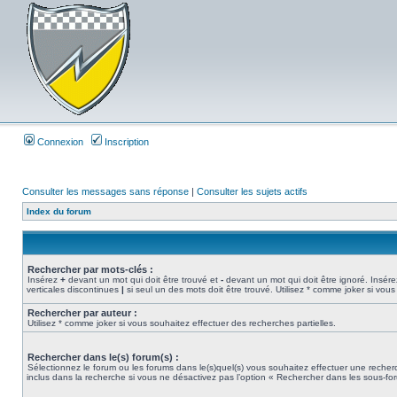
Connexion
Inscription
Consulter les messages sans réponse
|
Consulter les sujets actifs
Index du forum
Rechercher par mots-clés :
Insérez
+
devant un mot qui doit être trouvé et
-
devant un mot qui doit être ignoré. Insére
verticales discontinues
|
si seul un des mots doit être trouvé. Utilisez * comme joker si vous
Rechercher par auteur :
Utilisez * comme joker si vous souhaitez effectuer des recherches partielles.
Rechercher dans le(s) forum(s) :
Sélectionnez le forum ou les forums dans le(s)quel(s) vous souhaitez effectuer une rech
inclus dans la recherche si vous ne désactivez pas l’option « Rechercher dans les sous-fo