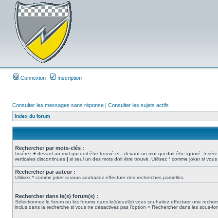
Connexion
Inscription
Consulter les messages sans réponse
|
Consulter les sujets actifs
Index du forum
Rechercher par mots-clés :
Insérez
+
devant un mot qui doit être trouvé et
-
devant un mot qui doit être ignoré. Insére
verticales discontinues
|
si seul un des mots doit être trouvé. Utilisez * comme joker si vous
Rechercher par auteur :
Utilisez * comme joker si vous souhaitez effectuer des recherches partielles.
Rechercher dans le(s) forum(s) :
Sélectionnez le forum ou les forums dans le(s)quel(s) vous souhaitez effectuer une rech
inclus dans la recherche si vous ne désactivez pas l’option « Rechercher dans les sous-fo