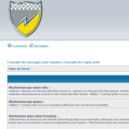
Connexion
Inscription
Consulter les messages sans réponse
|
Consulter les sujets actifs
Index du forum
Rechercher par mots-clés :
Insérez
+
devant un mot qui doit être trouvé et
-
devant un mot qui doit être ignoré. Insére
verticales discontinues
|
si seul un des mots doit être trouvé. Utilisez * comme joker si vous
Rechercher par auteur :
Utilisez * comme joker si vous souhaitez effectuer des recherches partielles.
Rechercher dans le(s) forum(s) :
Sélectionnez le forum ou les forums dans le(s)quel(s) vous souhaitez effectuer une rech
inclus dans la recherche si vous ne désactivez pas l’option « Rechercher dans les sous-fo