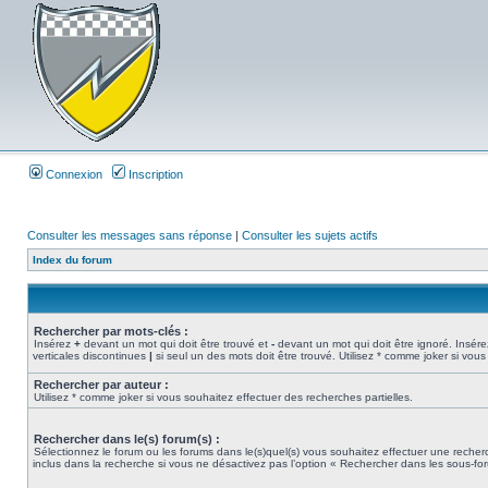
Connexion
Inscription
Consulter les messages sans réponse
|
Consulter les sujets actifs
Index du forum
Rechercher par mots-clés :
Insérez
+
devant un mot qui doit être trouvé et
-
devant un mot qui doit être ignoré. Insére
verticales discontinues
|
si seul un des mots doit être trouvé. Utilisez * comme joker si vous
Rechercher par auteur :
Utilisez * comme joker si vous souhaitez effectuer des recherches partielles.
Rechercher dans le(s) forum(s) :
Sélectionnez le forum ou les forums dans le(s)quel(s) vous souhaitez effectuer une rech
inclus dans la recherche si vous ne désactivez pas l’option « Rechercher dans les sous-fo