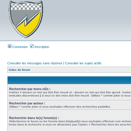
Connexion
Inscription
Consulter les messages sans réponse
|
Consulter les sujets actifs
Index du forum
Rechercher par mots-clés :
Insérez
+
devant un mot qui doit être trouvé et
-
devant un mot qui doit être ignoré. Insére
verticales discontinues
|
si seul un des mots doit être trouvé. Utilisez * comme joker si vous
Rechercher par auteur :
Utilisez * comme joker si vous souhaitez effectuer des recherches partielles.
Rechercher dans le(s) forum(s) :
Sélectionnez le forum ou les forums dans le(s)quel(s) vous souhaitez effectuer une rech
inclus dans la recherche si vous ne désactivez pas l’option « Rechercher dans les sous-fo