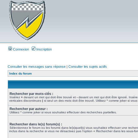
Connexion
Inscription
Consulter les messages sans réponse
|
Consulter les sujets actifs
Index du forum
Rechercher par mots-clés :
Insérez
+
devant un mot qui doit être trouvé et
-
devant un mot qui doit être ignoré. Insére
verticales discontinues
|
si seul un des mots doit être trouvé. Utilisez * comme joker si vous
Rechercher par auteur :
Utilisez * comme joker si vous souhaitez effectuer des recherches partielles.
Rechercher dans le(s) forum(s) :
Sélectionnez le forum ou les forums dans le(s)quel(s) vous souhaitez effectuer une rech
inclus dans la recherche si vous ne désactivez pas l’option « Rechercher dans les sous-fo