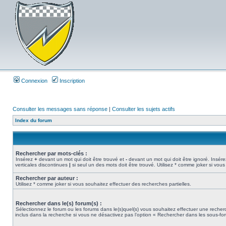
Connexion
Inscription
Consulter les messages sans réponse
|
Consulter les sujets actifs
Index du forum
Rechercher par mots-clés :
Insérez
+
devant un mot qui doit être trouvé et
-
devant un mot qui doit être ignoré. Insére
verticales discontinues
|
si seul un des mots doit être trouvé. Utilisez * comme joker si vous
Rechercher par auteur :
Utilisez * comme joker si vous souhaitez effectuer des recherches partielles.
Rechercher dans le(s) forum(s) :
Sélectionnez le forum ou les forums dans le(s)quel(s) vous souhaitez effectuer une rech
inclus dans la recherche si vous ne désactivez pas l’option « Rechercher dans les sous-fo