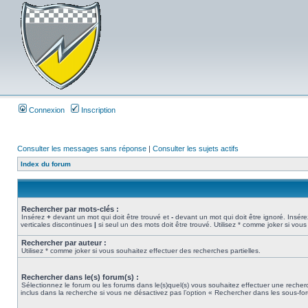
Connexion
Inscription
Consulter les messages sans réponse
|
Consulter les sujets actifs
Index du forum
Rechercher par mots-clés :
Insérez
+
devant un mot qui doit être trouvé et
-
devant un mot qui doit être ignoré. Insére
verticales discontinues
|
si seul un des mots doit être trouvé. Utilisez * comme joker si vous
Rechercher par auteur :
Utilisez * comme joker si vous souhaitez effectuer des recherches partielles.
Rechercher dans le(s) forum(s) :
Sélectionnez le forum ou les forums dans le(s)quel(s) vous souhaitez effectuer une rech
inclus dans la recherche si vous ne désactivez pas l’option « Rechercher dans les sous-fo