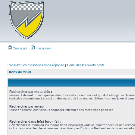
Connexion
Inscription
Consulter les messages sans réponse
|
Consulter les sujets actifs
Index du forum
Rechercher par mots-clés :
Insérez
+
devant un mot qui doit être trouvé et
-
devant un mot qui doit être ignoré. Insére
verticales discontinues
|
si seul un des mots doit être trouvé. Utilisez * comme joker si vous
Rechercher par auteur :
Utilisez * comme joker si vous souhaitez effectuer des recherches partielles.
Rechercher dans le(s) forum(s) :
Sélectionnez le forum ou les forums dans le(s)quel(s) vous souhaitez effectuer une rech
inclus dans la recherche si vous ne désactivez pas l’option « Rechercher dans les sous-fo