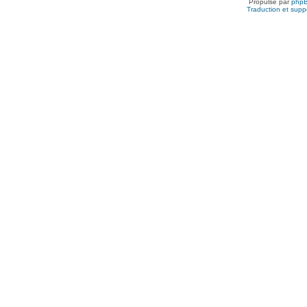
Propulsé par
php
Traduction et suppo