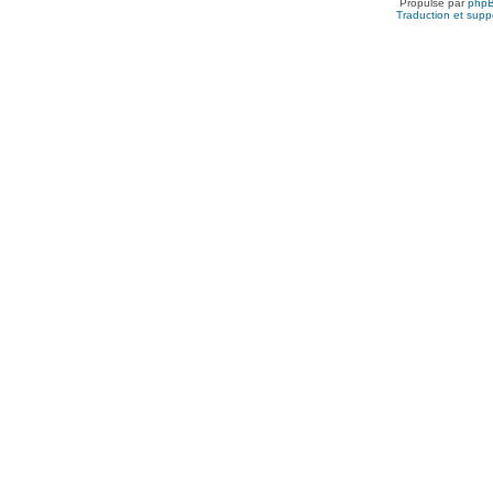
Propulsé par
php
Traduction et suppo