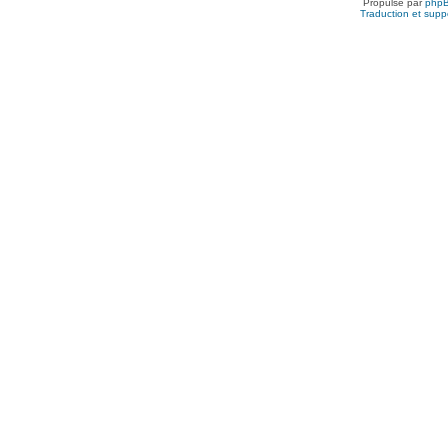
Propulsé par
php
Traduction et suppo