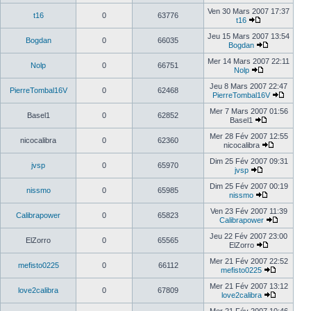
Ven 30 Mars 2007 17:37
t16
0
63776
t16
Jeu 15 Mars 2007 13:54
Bogdan
0
66035
Bogdan
Mer 14 Mars 2007 22:11
Nolp
0
66751
Nolp
Jeu 8 Mars 2007 22:47
PierreTombal16V
0
62468
PierreTombal16V
Mer 7 Mars 2007 01:56
Basel1
0
62852
Basel1
Mer 28 Fév 2007 12:55
nicocalibra
0
62360
nicocalibra
Dim 25 Fév 2007 09:31
jvsp
0
65970
jvsp
Dim 25 Fév 2007 00:19
nissmo
0
65985
nissmo
Ven 23 Fév 2007 11:39
Calibrapower
0
65823
Calibrapower
Jeu 22 Fév 2007 23:00
ElZorro
0
65565
ElZorro
Mer 21 Fév 2007 22:52
mefisto0225
0
66112
mefisto0225
Mer 21 Fév 2007 13:12
love2calibra
0
67809
love2calibra