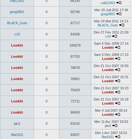
cali12301
0
66330
cali12301
Mer 20 Juil 2011 17:46
greg3901
0
65746
greg3901
Mar 24 Mai 2011 14:13
BLACK_Guts
0
67717
BLACK_Guts
Dim 27 Fév 2011 21:59
c16
0
64206
c16
Sam 5 Déc 2009 17:14
Lookitt
0
165576
Lookitt
Sam 5 Déc 2009 17:13
Lookitt
0
87703
Lookitt
Dim 21 Oct 2007 15:50
Lookitt
0
76678
Lookitt
Dim 21 Oct 2007 15:31
Lookitt
0
76901
Lookitt
Dim 21 Oct 2007 15:23
Lookitt
0
75429
Lookitt
Dim 21 Oct 2007 15:18
Lookitt
0
72711
Lookitt
Mer 4 Juil 2007 00:14
Lookitt
0
90450
Lookitt
Mer 11 Avr 2007 20:53
pic2
0
63142
pic2
Dim 1 Avr 2007 16:51
Bat1811
0
64027
Bat1811