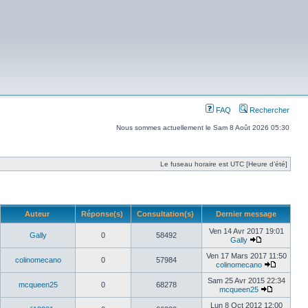
FAQ
Rechercher
Nous sommes actuellement le Sam 8 Août 2026 05:30
Le fuseau horaire est UTC [Heure d’été]
Auteur
Réponse(s)
Consultation(s)
Dernier message
Ven 14 Avr 2017 19:01
Gally
0
58492
Gally
Ven 17 Mars 2017 11:50
colinomecano
0
57984
colinomecano
Sam 25 Avr 2015 22:34
mcqueen25
0
68278
mcqueen25
Lun 8 Oct 2012 12:00