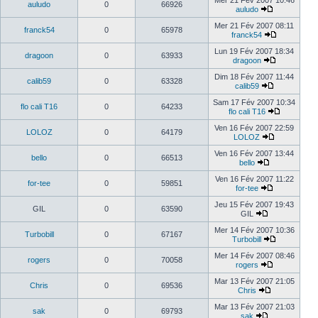
Mer 21 Fév 2007 10:46
auludo
0
66926
auludo
Mer 21 Fév 2007 08:11
franck54
0
65978
franck54
Lun 19 Fév 2007 18:34
dragoon
0
63933
dragoon
Dim 18 Fév 2007 11:44
calib59
0
63328
calib59
Sam 17 Fév 2007 10:34
flo cali T16
0
64233
flo cali T16
Ven 16 Fév 2007 22:59
LOLOZ
0
64179
LOLOZ
Ven 16 Fév 2007 13:44
bello
0
66513
bello
Ven 16 Fév 2007 11:22
for-tee
0
59851
for-tee
Jeu 15 Fév 2007 19:43
GIL
0
63590
GIL
Mer 14 Fév 2007 10:36
Turbobill
0
67167
Turbobill
Mer 14 Fév 2007 08:46
rogers
0
70058
rogers
Mar 13 Fév 2007 21:05
Chris
0
69536
Chris
Mar 13 Fév 2007 21:03
sak
0
69793
sak