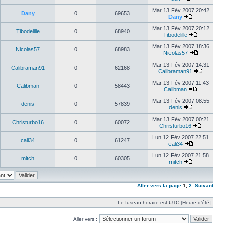
Mar 13 Fév 2007 20:42
Dany
0
69653
Dany
Mar 13 Fév 2007 20:12
Tibodelille
0
68940
Tibodelille
Mar 13 Fév 2007 18:36
Nicolas57
0
68983
Nicolas57
Mar 13 Fév 2007 14:31
Calibraman91
0
62168
Calibraman91
Mar 13 Fév 2007 11:43
Calibman
0
58443
Calibman
Mar 13 Fév 2007 08:55
denis
0
57839
denis
Mar 13 Fév 2007 00:21
Christurbo16
0
60072
Christurbo16
Lun 12 Fév 2007 22:51
cali34
0
61247
cali34
Lun 12 Fév 2007 21:58
mitch
0
60305
mitch
Aller vers la page
1
,
2
Suivant
Le fuseau horaire est UTC [Heure d’été]
Aller vers :