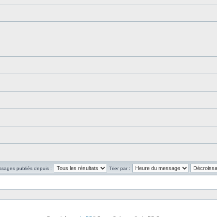
ssages publiés depuis :
Trier par :