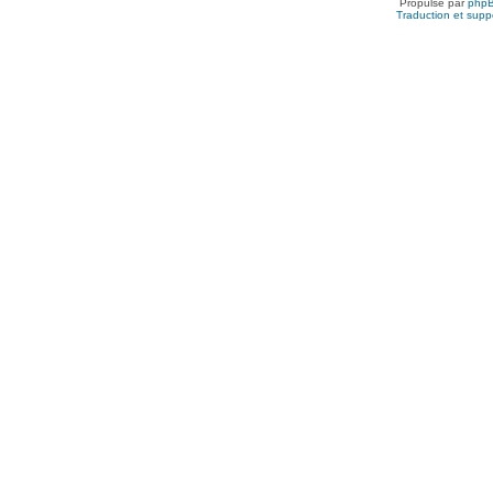
Propulsé par
php
Traduction et suppo