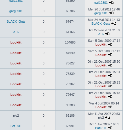
cali12301
0
66290
cali12301
Mer 20 Juil 2011 17:46
greg3901
0
65706
greg3901
Mar 24 Mai 2011 14:13
BLACK_Guts
0
67674
BLACK_Guts
Dim 27 Fév 2011 21:59
c16
0
64166
c16
Sam 5 Déc 2009 17:14
Lookitt
0
164686
Lookitt
Sam 5 Déc 2009 17:13
Lookitt
0
87640
Lookitt
Dim 21 Oct 2007 15:50
Lookitt
0
76627
Lookitt
Dim 21 Oct 2007 15:31
Lookitt
0
76839
Lookitt
Dim 21 Oct 2007 15:23
Lookitt
0
75367
Lookitt
Dim 21 Oct 2007 15:18
Lookitt
0
72647
Lookitt
Mer 4 Juil 2007 00:14
Lookitt
0
90383
Lookitt
Mer 11 Avr 2007 20:53
pic2
0
63106
pic2
Dim 1 Avr 2007 16:51
Bat1811
0
63991
Bat1811