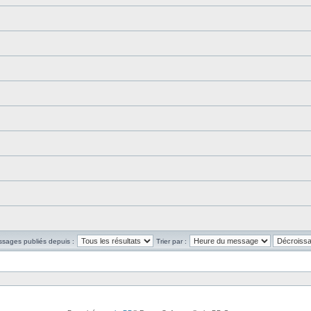
ssages publiés depuis :
Trier par :