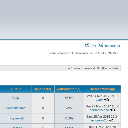
FAQ
Rechercher
Nous sommes actuellement le Jeu 6 Août 2026 15:30
Le fuseau horaire est UTC [Heure d’été]
Auteur
Réponse(s)
Consultation(s)
Dernier message
Ven 14 Avr 2017 19:01
Gally
0
58444
Gally
Ven 17 Mars 2017 11:50
colinomecano
0
57950
colinomecano
Sam 25 Avr 2015 22:34
mcqueen25
0
68209
mcqueen25
Lun 8 Oct 2012 12:00