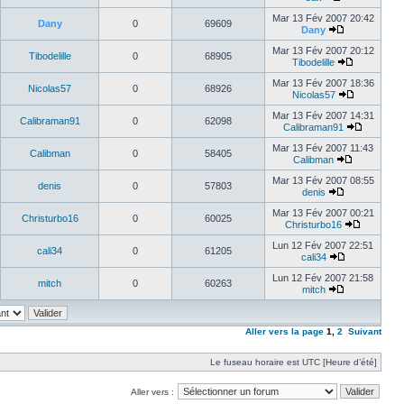
Mar 13 Fév 2007 20:42
Dany
0
69609
Dany
Mar 13 Fév 2007 20:12
Tibodelille
0
68905
Tibodelille
Mar 13 Fév 2007 18:36
Nicolas57
0
68926
Nicolas57
Mar 13 Fév 2007 14:31
Calibraman91
0
62098
Calibraman91
Mar 13 Fév 2007 11:43
Calibman
0
58405
Calibman
Mar 13 Fév 2007 08:55
denis
0
57803
denis
Mar 13 Fév 2007 00:21
Christurbo16
0
60025
Christurbo16
Lun 12 Fév 2007 22:51
cali34
0
61205
cali34
Lun 12 Fév 2007 21:58
mitch
0
60263
mitch
Aller vers la page
1
,
2
Suivant
Le fuseau horaire est UTC [Heure d’été]
Aller vers :