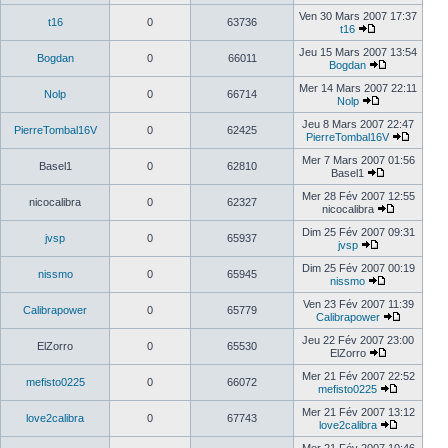
Ven 30 Mars 2007 17:37
t16
0
63736
t16
Jeu 15 Mars 2007 13:54
Bogdan
0
66011
Bogdan
Mer 14 Mars 2007 22:11
Nolp
0
66714
Nolp
Jeu 8 Mars 2007 22:47
PierreTombal16V
0
62425
PierreTombal16V
Mer 7 Mars 2007 01:56
Basel1
0
62810
Basel1
Mer 28 Fév 2007 12:55
nicocalibra
0
62327
nicocalibra
Dim 25 Fév 2007 09:31
jvsp
0
65937
jvsp
Dim 25 Fév 2007 00:19
nissmo
0
65945
nissmo
Ven 23 Fév 2007 11:39
Calibrapower
0
65779
Calibrapower
Jeu 22 Fév 2007 23:00
ElZorro
0
65530
ElZorro
Mer 21 Fév 2007 22:52
mefisto0225
0
66072
mefisto0225
Mer 21 Fév 2007 13:12
love2calibra
0
67743
love2calibra