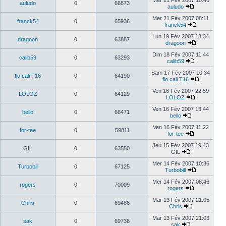
Mer 21 Fév 2007 10:46
auludo
0
66873
auludo
Mer 21 Fév 2007 08:11
franck54
0
65936
franck54
Lun 19 Fév 2007 18:34
dragoon
0
63887
dragoon
Dim 18 Fév 2007 11:44
calib59
0
63293
calib59
Sam 17 Fév 2007 10:34
flo cali T16
0
64190
flo cali T16
Ven 16 Fév 2007 22:59
LOLOZ
0
64129
LOLOZ
Ven 16 Fév 2007 13:44
bello
0
66471
bello
Ven 16 Fév 2007 11:22
for-tee
0
59811
for-tee
Jeu 15 Fév 2007 19:43
GIL
0
63550
GIL
Mer 14 Fév 2007 10:36
Turbobill
0
67125
Turbobill
Mer 14 Fév 2007 08:46
rogers
0
70009
rogers
Mar 13 Fév 2007 21:05
Chris
0
69486
Chris
Mar 13 Fév 2007 21:03
sak
0
69736
sak