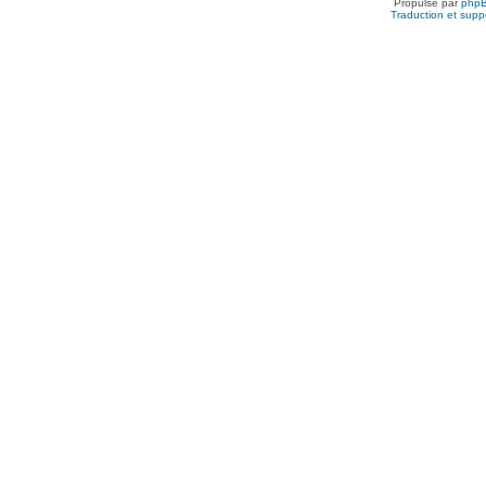
Propulsé par
php
Traduction et suppo