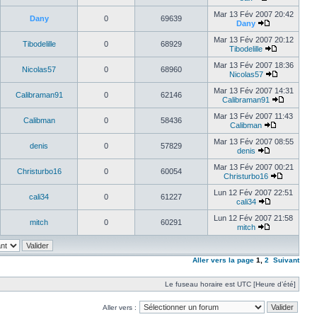
Mar 13 Fév 2007 20:42
Dany
0
69639
Dany
Mar 13 Fév 2007 20:12
Tibodelille
0
68929
Tibodelille
Mar 13 Fév 2007 18:36
Nicolas57
0
68960
Nicolas57
Mar 13 Fév 2007 14:31
Calibraman91
0
62146
Calibraman91
Mar 13 Fév 2007 11:43
Calibman
0
58436
Calibman
Mar 13 Fév 2007 08:55
denis
0
57829
denis
Mar 13 Fév 2007 00:21
Christurbo16
0
60054
Christurbo16
Lun 12 Fév 2007 22:51
cali34
0
61227
cali34
Lun 12 Fév 2007 21:58
mitch
0
60291
mitch
Aller vers la page
1
,
2
Suivant
Le fuseau horaire est UTC [Heure d’été]
Aller vers :