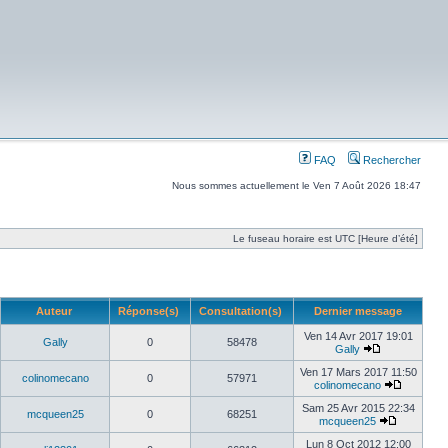
FAQ
Rechercher
Nous sommes actuellement le Ven 7 Août 2026 18:47
Le fuseau horaire est UTC [Heure d’été]
Auteur
Réponse(s)
Consultation(s)
Dernier message
Ven 14 Avr 2017 19:01
Gally
0
58478
Gally
Ven 17 Mars 2017 11:50
colinomecano
0
57971
colinomecano
Sam 25 Avr 2015 22:34
mcqueen25
0
68251
mcqueen25
Lun 8 Oct 2012 12:00