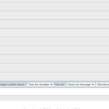
ssages publiés depuis :
Trier par :