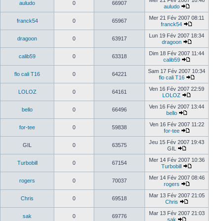
Mer 21 Fév 2007 10:46
auludo
0
66907
auludo
Mer 21 Fév 2007 08:11
franck54
0
65967
franck54
Lun 19 Fév 2007 18:34
dragoon
0
63917
dragoon
Dim 18 Fév 2007 11:44
calib59
0
63318
calib59
Sam 17 Fév 2007 10:34
flo cali T16
0
64221
flo cali T16
Ven 16 Fév 2007 22:59
LOLOZ
0
64161
LOLOZ
Ven 16 Fév 2007 13:44
bello
0
66496
bello
Ven 16 Fév 2007 11:22
for-tee
0
59838
for-tee
Jeu 15 Fév 2007 19:43
GIL
0
63575
GIL
Mer 14 Fév 2007 10:36
Turbobill
0
67154
Turbobill
Mer 14 Fév 2007 08:46
rogers
0
70037
rogers
Mar 13 Fév 2007 21:05
Chris
0
69518
Chris
Mar 13 Fév 2007 21:03
sak
0
69776
sak