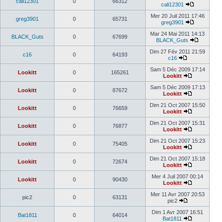
cali12301
0
66312
cali12301
Mer 20 Juil 2011 17:46
greg3901
0
65731
greg3901
Mar 24 Mai 2011 14:13
BLACK_Guts
0
67699
BLACK_Guts
Dim 27 Fév 2011 21:59
c16
0
64193
c16
Sam 5 Déc 2009 17:14
Lookitt
0
165261
Lookitt
Sam 5 Déc 2009 17:13
Lookitt
0
87672
Lookitt
Dim 21 Oct 2007 15:50
Lookitt
0
76659
Lookitt
Dim 21 Oct 2007 15:31
Lookitt
0
76877
Lookitt
Dim 21 Oct 2007 15:23
Lookitt
0
75405
Lookitt
Dim 21 Oct 2007 15:18
Lookitt
0
72674
Lookitt
Mer 4 Juil 2007 00:14
Lookitt
0
90430
Lookitt
Mer 11 Avr 2007 20:53
pic2
0
63131
pic2
Dim 1 Avr 2007 16:51
Bat1811
0
64014
Bat1811