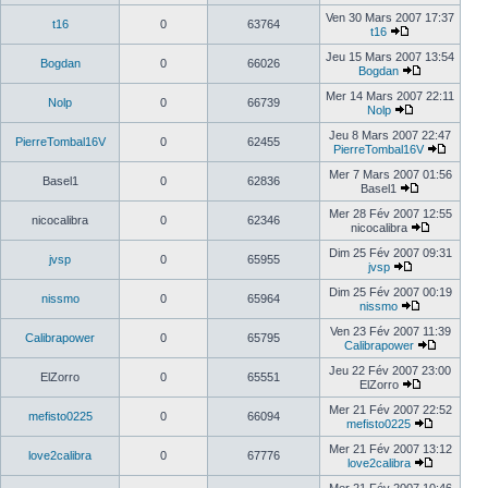
Ven 30 Mars 2007 17:37
t16
0
63764
t16
Jeu 15 Mars 2007 13:54
Bogdan
0
66026
Bogdan
Mer 14 Mars 2007 22:11
Nolp
0
66739
Nolp
Jeu 8 Mars 2007 22:47
PierreTombal16V
0
62455
PierreTombal16V
Mer 7 Mars 2007 01:56
Basel1
0
62836
Basel1
Mer 28 Fév 2007 12:55
nicocalibra
0
62346
nicocalibra
Dim 25 Fév 2007 09:31
jvsp
0
65955
jvsp
Dim 25 Fév 2007 00:19
nissmo
0
65964
nissmo
Ven 23 Fév 2007 11:39
Calibrapower
0
65795
Calibrapower
Jeu 22 Fév 2007 23:00
ElZorro
0
65551
ElZorro
Mer 21 Fév 2007 22:52
mefisto0225
0
66094
mefisto0225
Mer 21 Fév 2007 13:12
love2calibra
0
67776
love2calibra