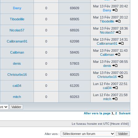
Mar 13 Fév 2007 20:42
Dany
0
69609
Dany
Mar 13 Fév 2007 20:12
Tibodelille
0
68905
Tibodelille
Mar 13 Fév 2007 18:36
Nicolas57
0
68926
Nicolas57
Mar 13 Fév 2007 14:31
Calibraman91
0
62098
Calibraman91
Mar 13 Fév 2007 11:43
Calibman
0
58405
Calibman
Mar 13 Fév 2007 08:55
denis
0
57803
denis
Mar 13 Fév 2007 00:21
Christurbo16
0
60025
Christurbo16
Lun 12 Fév 2007 22:51
cali34
0
61205
cali34
Lun 12 Fév 2007 21:58
mitch
0
60263
mitch
Aller vers la page
1
,
2
Suivant
Le fuseau horaire est UTC [Heure d’été]
Aller vers :