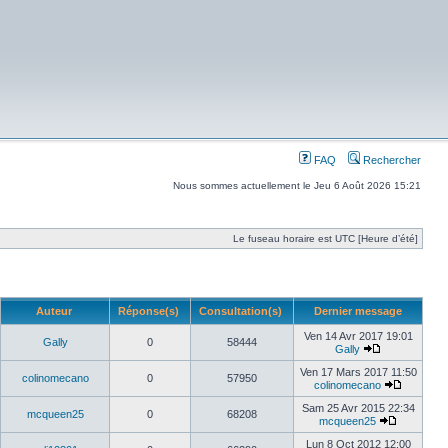
FAQ
Rechercher
Nous sommes actuellement le Jeu 6 Août 2026 15:21
Le fuseau horaire est UTC [Heure d’été]
Auteur
Réponse(s)
Consultation(s)
Dernier message
Ven 14 Avr 2017 19:01
Gally
0
58444
Gally
Ven 17 Mars 2017 11:50
colinomecano
0
57950
colinomecano
Sam 25 Avr 2015 22:34
mcqueen25
0
68208
mcqueen25
Lun 8 Oct 2012 12:00