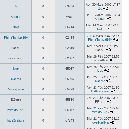
Ven 30 Mars 2007 17:37
t16
0
63736
t16
Jeu 15 Mars 2007 13:54
Bogdan
0
66011
Bogdan
Mer 14 Mars 2007 22:11
Nolp
0
66714
Nolp
Jeu 8 Mars 2007 22:47
PierreTombal16V
0
62425
PierreTombal16V
Mer 7 Mars 2007 01:56
Basel1
0
62810
Basel1
Mer 28 Fév 2007 12:55
nicocalibra
0
62327
nicocalibra
Dim 25 Fév 2007 09:31
jvsp
0
65937
jvsp
Dim 25 Fév 2007 00:19
nissmo
0
65945
nissmo
Ven 23 Fév 2007 11:39
Calibrapower
0
65778
Calibrapower
Jeu 22 Fév 2007 23:00
ElZorro
0
65530
ElZorro
Mer 21 Fév 2007 22:52
mefisto0225
0
66072
mefisto0225
Mer 21 Fév 2007 13:12
love2calibra
0
67743
love2calibra