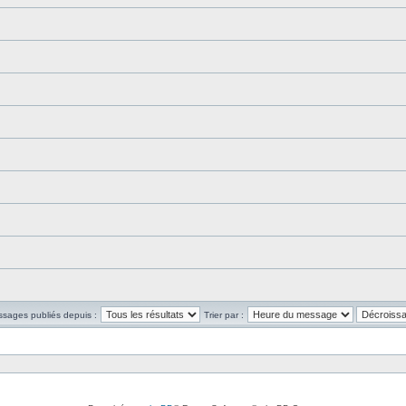
ssages publiés depuis :
Trier par :