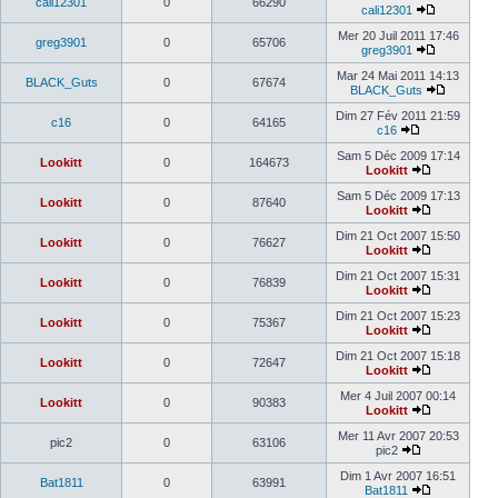
cali12301
0
66290
cali12301
Mer 20 Juil 2011 17:46
greg3901
0
65706
greg3901
Mar 24 Mai 2011 14:13
BLACK_Guts
0
67674
BLACK_Guts
Dim 27 Fév 2011 21:59
c16
0
64165
c16
Sam 5 Déc 2009 17:14
Lookitt
0
164673
Lookitt
Sam 5 Déc 2009 17:13
Lookitt
0
87640
Lookitt
Dim 21 Oct 2007 15:50
Lookitt
0
76627
Lookitt
Dim 21 Oct 2007 15:31
Lookitt
0
76839
Lookitt
Dim 21 Oct 2007 15:23
Lookitt
0
75367
Lookitt
Dim 21 Oct 2007 15:18
Lookitt
0
72647
Lookitt
Mer 4 Juil 2007 00:14
Lookitt
0
90383
Lookitt
Mer 11 Avr 2007 20:53
pic2
0
63106
pic2
Dim 1 Avr 2007 16:51
Bat1811
0
63991
Bat1811