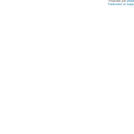
Propulsé par
php
Traduction et suppo