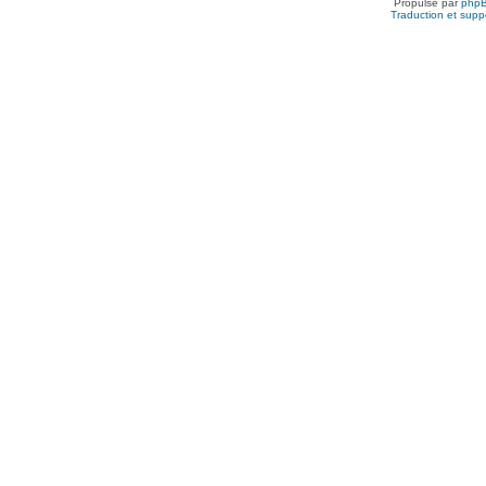
Propulsé par
php
Traduction et suppo