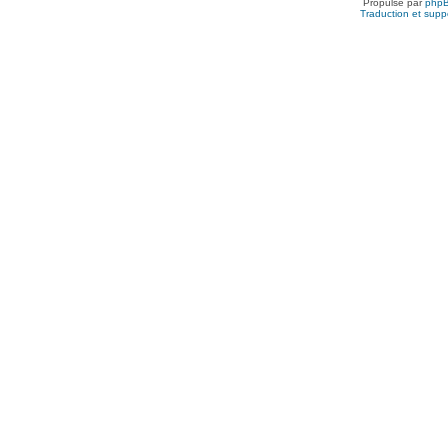
Propulsé par
php
Traduction et suppo