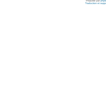
Propulsé par
php
Traduction et suppo