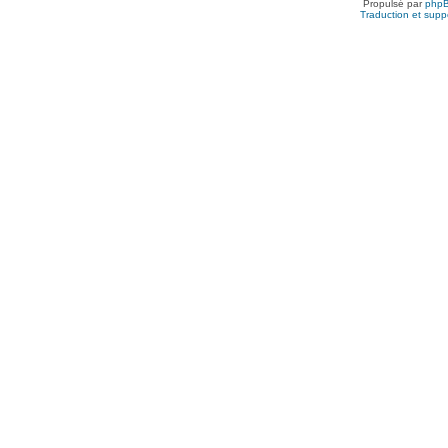
Propulsé par
php
Traduction et suppo