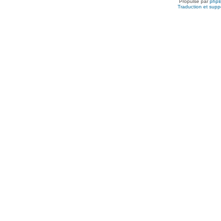
Propulsé par
php
Traduction et suppo