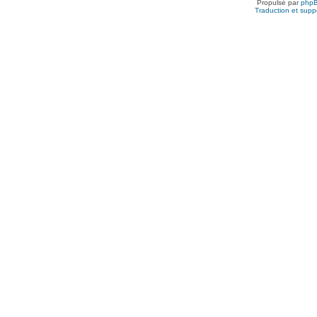
Propulsé par
php
Traduction et suppo