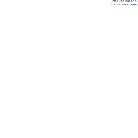
Propulsé par
php
Traduction et suppo