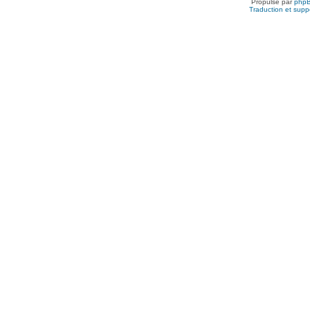
Propulsé par
php
Traduction et suppo