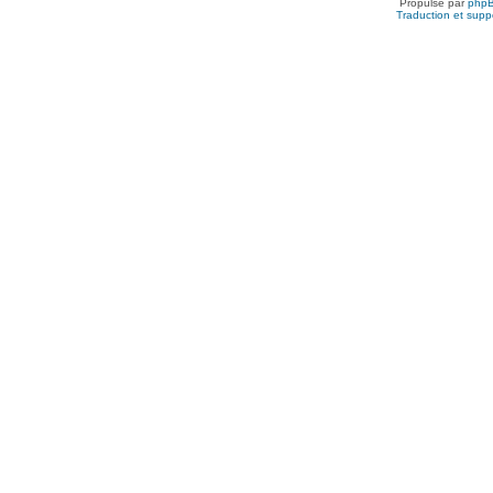
Propulsé par
php
Traduction et suppo