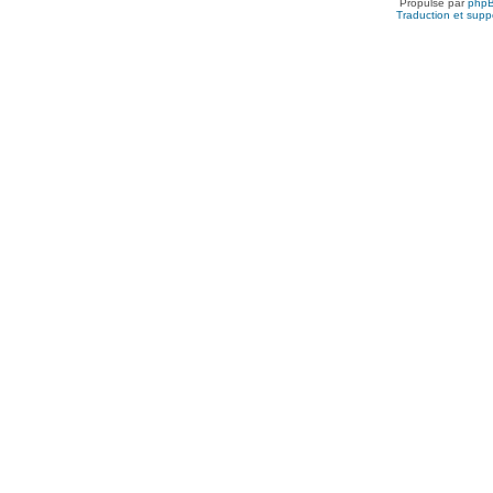
Propulsé par
php
Traduction et suppo