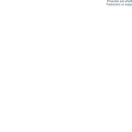
Propulsé par
php
Traduction et suppo