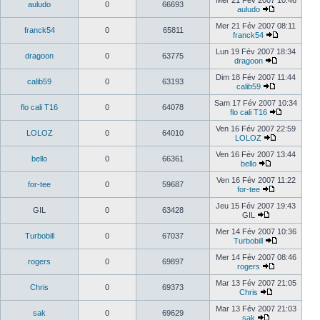
Mer 21 Fév 2007 10:46
auludo
0
66693
auludo
Mer 21 Fév 2007 08:11
franck54
0
65811
franck54
Lun 19 Fév 2007 18:34
dragoon
0
63775
dragoon
Dim 18 Fév 2007 11:44
calib59
0
63193
calib59
Sam 17 Fév 2007 10:34
flo cali T16
0
64078
flo cali T16
Ven 16 Fév 2007 22:59
LOLOZ
0
64010
LOLOZ
Ven 16 Fév 2007 13:44
bello
0
66361
bello
Ven 16 Fév 2007 11:22
for-tee
0
59687
for-tee
Jeu 15 Fév 2007 19:43
GIL
0
63428
GIL
Mer 14 Fév 2007 10:36
Turbobill
0
67037
Turbobill
Mer 14 Fév 2007 08:46
rogers
0
69897
rogers
Mar 13 Fév 2007 21:05
Chris
0
69373
Chris
Mar 13 Fév 2007 21:03
sak
0
69629
sak