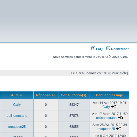
FAQ
Rechercher
Nous sommes actuellement le Jeu 6 Août 2026 04:57
Le fuseau horaire est UTC [Heure d’été]
Auteur
Réponse(s)
Consultation(s)
Dernier message
Ven 14 Avr 2017 19:01
Gally
0
58347
Gally
Ven 17 Mars 2017 11:50
colinomecano
0
57878
colinomecano
Sam 25 Avr 2015 22:34
mcqueen25
0
68055
mcqueen25
Lun 8 Oct 2012 12:00