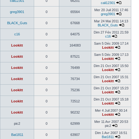
cali12301
0
66201
cali12301
Mer 20 Juil 2011 17:46
greg3901
0
65564
greg3901
Mar 24 Mai 2011 14:13
BLACK_Guts
0
67668
BLACK_Guts
Dim 27 Fév 2011 21:59
c16
0
64075
c16
Sam 5 Déc 2009 17:14
Lookitt
0
164083
Lookitt
Sam 5 Déc 2009 17:13
Lookitt
0
87521
Lookitt
Dim 21 Oct 2007 15:50
Lookitt
0
76499
Lookitt
Dim 21 Oct 2007 15:31
Lookitt
0
76734
Lookitt
Dim 21 Oct 2007 15:23
Lookitt
0
75236
Lookitt
Dim 21 Oct 2007 15:18
Lookitt
0
72512
Lookitt
Mer 4 Juil 2007 00:14
Lookitt
0
90232
Lookitt
Mer 11 Avr 2007 20:53
pic2
0
62999
pic2
Dim 1 Avr 2007 16:51
Bat1811
0
63907
Bat1811