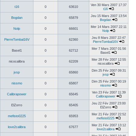
Ven 30 Mars 2007 17:37
t16
0
63610
t16
Jeu 15 Mars 2007 13:54
Bogdan
0
65879
Bogdan
Mer 14 Mars 2007 22:11
Nolp
0
66601
Nolp
Jeu 8 Mars 2007 22:47
PierreTombal16V
0
62360
PierreTombal16V
Mer 7 Mars 2007 01:56
Basel1
0
62712
Basel1
Mer 28 Fév 2007 12:55
nicocalibra
0
62209
nicocalibra
Dim 25 Fév 2007 09:31
jvsp
0
65860
jvsp
Dim 25 Fév 2007 00:19
nissmo
0
65807
nissmo
Ven 23 Fév 2007 11:39
Calibrapower
0
65645
Calibrapower
Jeu 22 Fév 2007 23:00
ElZorro
0
65405
ElZorro
Mer 21 Fév 2007 22:52
mefisto0225
0
65953
mefisto0225
Mer 21 Fév 2007 13:12
love2calibra
0
67677
love2calibra