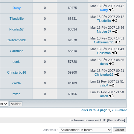
Mar 13 Fév 2007 20:42
Dany
0
69475
Dany
Mar 13 Fév 2007 20:12
Tibodelille
0
68831
Tibodelille
Mar 13 Fév 2007 18:36
Nicolas57
0
68834
Nicolas57
Mar 13 Fév 2007 14:31
Calibraman91
0
61978
Calibraman91
Mar 13 Fév 2007 11:43
Calibman
0
58310
Calibman
Mar 13 Fév 2007 08:55
denis
0
57720
denis
Mar 13 Fév 2007 00:21
Christurbo16
0
59900
Christurbo16
Lun 12 Fév 2007 22:51
cali34
0
61109
cali34
Lun 12 Fév 2007 21:58
mitch
0
60156
mitch
Aller vers la page
1
,
2
Suivant
Le fuseau horaire est UTC [Heure d’été]
Aller vers :