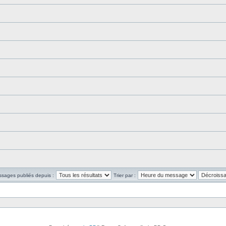
ssages publiés depuis :
Trier par :