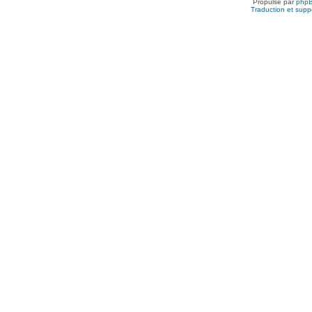
Propulsé par
php
Traduction et suppo