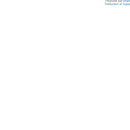
Propulsé par
php
Traduction et suppo