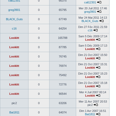
cali12301
0
66375
cali12301
Mer 20 Juil 2011 17:46
greg3901
0
65795
greg3901
Mar 24 Mai 2011 14:13
BLACK_Guts
0
67749
BLACK_Guts
Dim 27 Fév 2011 21:59
c16
0
64254
c16
Sam 5 Déc 2009 17:14
Lookitt
0
165788
Lookitt
Sam 5 Déc 2009 17:13
Lookitt
0
87785
Lookitt
Dim 21 Oct 2007 15:50
Lookitt
0
76745
Lookitt
Dim 21 Oct 2007 15:31
Lookitt
0
76974
Lookitt
Dim 21 Oct 2007 15:23
Lookitt
0
75492
Lookitt
Dim 21 Oct 2007 15:18
Lookitt
0
72776
Lookitt
Mer 4 Juil 2007 00:14
Lookitt
0
90544
Lookitt
Mer 11 Avr 2007 20:53
pic2
0
63206
pic2
Dim 1 Avr 2007 16:51
Bat1811
0
64074
Bat1811