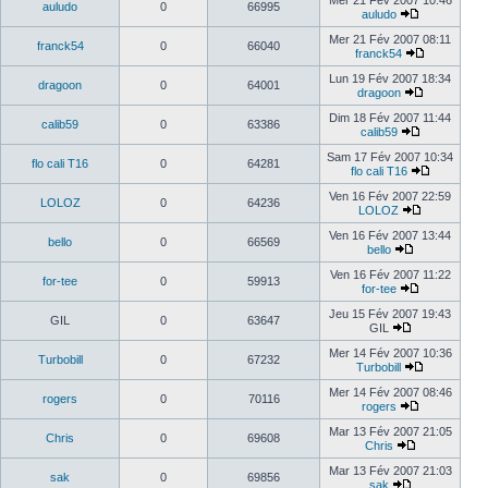
Mer 21 Fév 2007 10:46
auludo
0
66995
auludo
Mer 21 Fév 2007 08:11
franck54
0
66040
franck54
Lun 19 Fév 2007 18:34
dragoon
0
64001
dragoon
Dim 18 Fév 2007 11:44
calib59
0
63386
calib59
Sam 17 Fév 2007 10:34
flo cali T16
0
64281
flo cali T16
Ven 16 Fév 2007 22:59
LOLOZ
0
64236
LOLOZ
Ven 16 Fév 2007 13:44
bello
0
66569
bello
Ven 16 Fév 2007 11:22
for-tee
0
59913
for-tee
Jeu 15 Fév 2007 19:43
GIL
0
63647
GIL
Mer 14 Fév 2007 10:36
Turbobill
0
67232
Turbobill
Mer 14 Fév 2007 08:46
rogers
0
70116
rogers
Mar 13 Fév 2007 21:05
Chris
0
69608
Chris
Mar 13 Fév 2007 21:03
sak
0
69856
sak