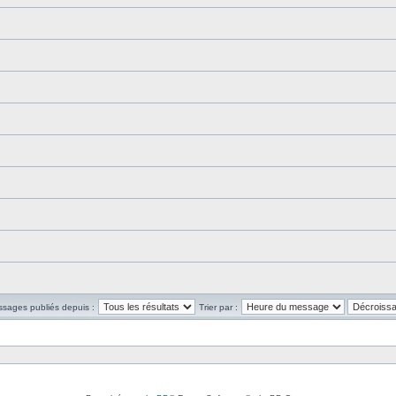
ssages publiés depuis :
Trier par :