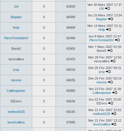
Ven 30 Mars 2007 17:37
t16
0
63828
t16
Jeu 15 Mars 2007 13:54
Bogdan
0
66089
Bogdan
Mer 14 Mars 2007 22:11
Nolp
0
66808
Nolp
Jeu 8 Mars 2007 22:47
PierreTombal16V
0
62499
PierreTombal16V
Mer 7 Mars 2007 01:56
Basel1
0
62900
Basel1
Mer 28 Fév 2007 12:55
nicocalibra
0
62423
nicocalibra
Dim 25 Fév 2007 09:31
jvsp
0
66016
jvsp
Dim 25 Fév 2007 00:19
nissmo
0
66035
nissmo
Ven 23 Fév 2007 11:39
Calibrapower
0
65880
Calibrapower
Jeu 22 Fév 2007 23:00
ElZorro
0
65636
ElZorro
Mer 21 Fév 2007 22:52
mefisto0225
0
66155
mefisto0225
Mer 21 Fév 2007 13:12
love2calibra
0
67885
love2calibra