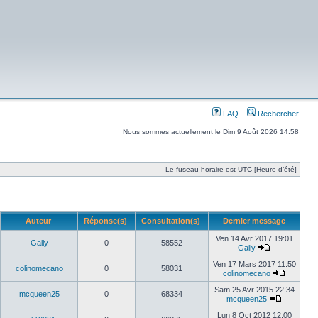
FAQ
Rechercher
Nous sommes actuellement le Dim 9 Août 2026 14:58
Le fuseau horaire est UTC [Heure d’été]
Auteur
Réponse(s)
Consultation(s)
Dernier message
Ven 14 Avr 2017 19:01
Gally
0
58552
Gally
Ven 17 Mars 2017 11:50
colinomecano
0
58031
colinomecano
Sam 25 Avr 2015 22:34
mcqueen25
0
68334
mcqueen25
Lun 8 Oct 2012 12:00