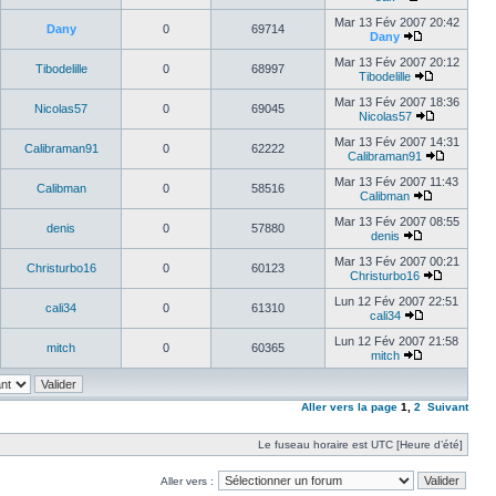
Mar 13 Fév 2007 20:42
Dany
0
69714
Dany
Mar 13 Fév 2007 20:12
Tibodelille
0
68997
Tibodelille
Mar 13 Fév 2007 18:36
Nicolas57
0
69045
Nicolas57
Mar 13 Fév 2007 14:31
Calibraman91
0
62222
Calibraman91
Mar 13 Fév 2007 11:43
Calibman
0
58516
Calibman
Mar 13 Fév 2007 08:55
denis
0
57880
denis
Mar 13 Fév 2007 00:21
Christurbo16
0
60123
Christurbo16
Lun 12 Fév 2007 22:51
cali34
0
61310
cali34
Lun 12 Fév 2007 21:58
mitch
0
60365
mitch
Aller vers la page
1
,
2
Suivant
Le fuseau horaire est UTC [Heure d’été]
Aller vers :