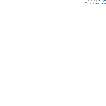
Propulsé par
php
Traduction et suppo