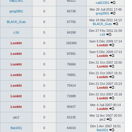
cali12301
0
66321
cali12301
Mer 20 Juil 2011 17:46
greg3901
0
65738
greg3901
Mar 24 Mai 2011 14:13
BLACK_Guts
0
67705
BLACK_Guts
Dim 27 Fév 2011 21:59
c16
0
64198
c16
Sam 5 Déc 2009 17:14
Lookitt
0
165366
Lookitt
Sam 5 Déc 2009 17:13
Lookitt
0
87691
Lookitt
Dim 21 Oct 2007 15:50
Lookitt
0
76666
Lookitt
Dim 21 Oct 2007 15:31
Lookitt
0
76891
Lookitt
Dim 21 Oct 2007 15:23
Lookitt
0
75414
Lookitt
Dim 21 Oct 2007 15:18
Lookitt
0
72688
Lookitt
Mer 4 Juil 2007 00:14
Lookitt
0
90437
Lookitt
Mer 11 Avr 2007 20:53
pic2
0
63135
pic2
Dim 1 Avr 2007 16:51
Bat1811
0
64016
Bat1811