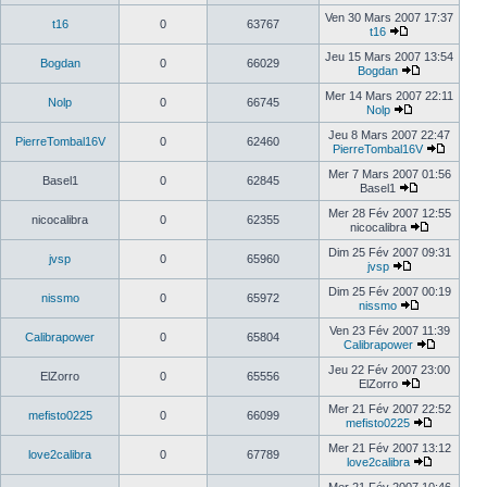
Ven 30 Mars 2007 17:37
t16
0
63767
t16
Jeu 15 Mars 2007 13:54
Bogdan
0
66029
Bogdan
Mer 14 Mars 2007 22:11
Nolp
0
66745
Nolp
Jeu 8 Mars 2007 22:47
PierreTombal16V
0
62460
PierreTombal16V
Mer 7 Mars 2007 01:56
Basel1
0
62845
Basel1
Mer 28 Fév 2007 12:55
nicocalibra
0
62355
nicocalibra
Dim 25 Fév 2007 09:31
jvsp
0
65960
jvsp
Dim 25 Fév 2007 00:19
nissmo
0
65972
nissmo
Ven 23 Fév 2007 11:39
Calibrapower
0
65804
Calibrapower
Jeu 22 Fév 2007 23:00
ElZorro
0
65556
ElZorro
Mer 21 Fév 2007 22:52
mefisto0225
0
66099
mefisto0225
Mer 21 Fév 2007 13:12
love2calibra
0
67789
love2calibra