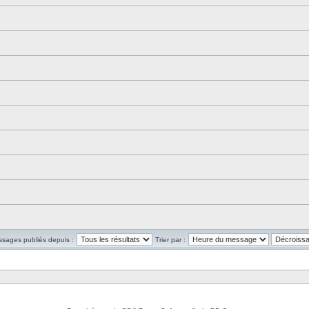
ssages publiés depuis :
Trier par :