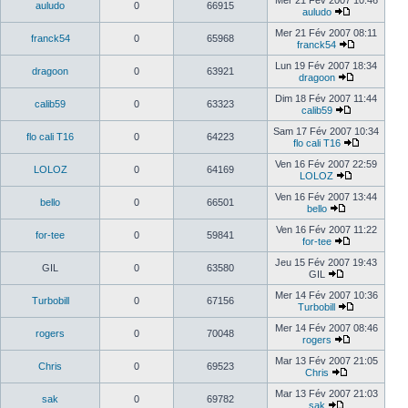
Mer 21 Fév 2007 10:46
auludo
0
66915
auludo
Mer 21 Fév 2007 08:11
franck54
0
65968
franck54
Lun 19 Fév 2007 18:34
dragoon
0
63921
dragoon
Dim 18 Fév 2007 11:44
calib59
0
63323
calib59
Sam 17 Fév 2007 10:34
flo cali T16
0
64223
flo cali T16
Ven 16 Fév 2007 22:59
LOLOZ
0
64169
LOLOZ
Ven 16 Fév 2007 13:44
bello
0
66501
bello
Ven 16 Fév 2007 11:22
for-tee
0
59841
for-tee
Jeu 15 Fév 2007 19:43
GIL
0
63580
GIL
Mer 14 Fév 2007 10:36
Turbobill
0
67156
Turbobill
Mer 14 Fév 2007 08:46
rogers
0
70048
rogers
Mar 13 Fév 2007 21:05
Chris
0
69523
Chris
Mar 13 Fév 2007 21:03
sak
0
69782
sak