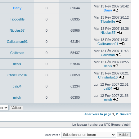
Mar 13 Fév 2007 20:42
Dany
0
69644
Dany
Mar 13 Fév 2007 20:12
Tibodelille
0
68935
Tibodelille
Mar 13 Fév 2007 18:36
Nicolas57
0
68966
Nicolas57
Mar 13 Fév 2007 14:31
Calibraman91
0
62154
Calibraman91
Mar 13 Fév 2007 11:43
Calibman
0
58437
Calibman
Mar 13 Fév 2007 08:55
denis
0
57834
denis
Mar 13 Fév 2007 00:21
Christurbo16
0
60059
Christurbo16
Lun 12 Fév 2007 22:51
cali34
0
61234
cali34
Lun 12 Fév 2007 21:58
mitch
0
60300
mitch
Aller vers la page
1
,
2
Suivant
Le fuseau horaire est UTC [Heure d’été]
Aller vers :