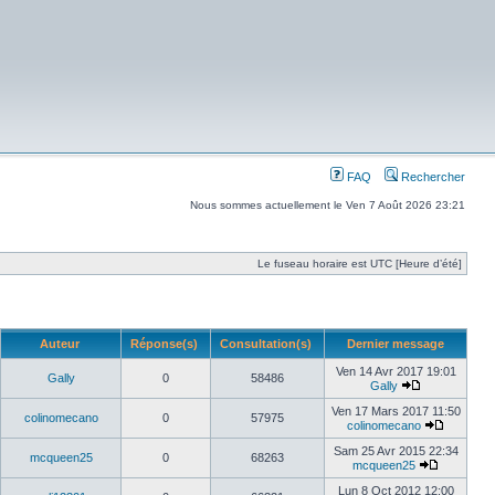
FAQ
Rechercher
Nous sommes actuellement le Ven 7 Août 2026 23:21
Le fuseau horaire est UTC [Heure d’été]
Auteur
Réponse(s)
Consultation(s)
Dernier message
Ven 14 Avr 2017 19:01
Gally
0
58486
Gally
Ven 17 Mars 2017 11:50
colinomecano
0
57975
colinomecano
Sam 25 Avr 2015 22:34
mcqueen25
0
68263
mcqueen25
Lun 8 Oct 2012 12:00