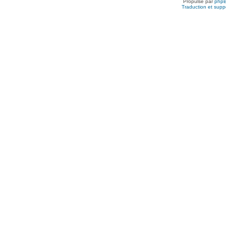
Propulsé par
php
Traduction et suppo