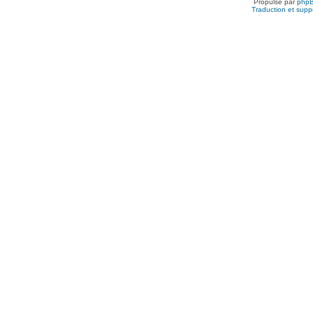
Propulsé par
php
Traduction et suppo