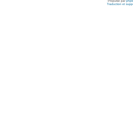
Propulsé par
php
Traduction et suppo